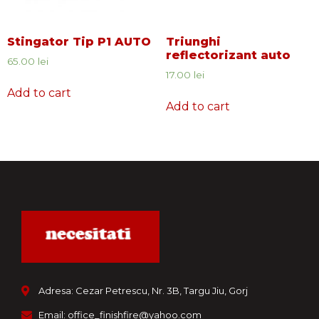
Stingator Tip P1 AUTO
Triunghi
reflectorizant auto
65.00
lei
17.00
lei
Add to cart
Add to cart
Adresa: Cezar Petrescu, Nr. 3B, Targu Jiu, Gorj
Email: office_finishfire@yahoo.com