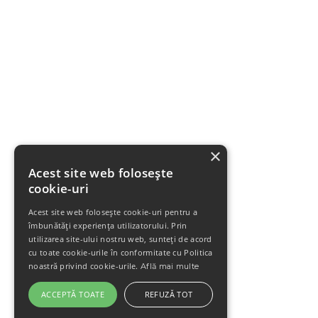
×
Acest site web folosește
cookie-uri
Acest site web folosește cookie-uri pentru a
îmbunătăți experiența utilizatorului. Prin
utilizarea site-ului nostru web, sunteți de acord
cu toate cookie-urile în conformitate cu Politica
noastră privind cookie-urile.
Află mai multe
ACCEPTĂ TOATE
REFUZĂ TOT