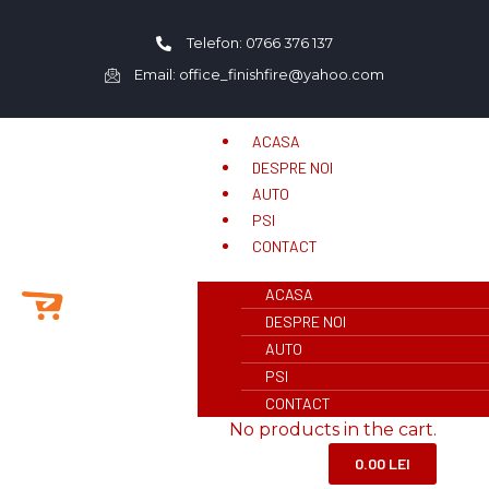
Telefon: 0766 376 137
Email: office_finishfire@yahoo.com
ACASA
DESPRE NOI
AUTO
PSI
CONTACT
ACASA
DESPRE NOI
AUTO
PSI
CONTACT
No products in the cart.
0.00
LEI