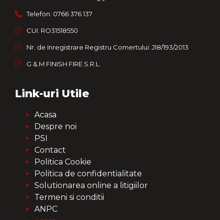
Telefon: 0766 376 137
CUI: RO31518550
Nr. de Inregistrare Registru Comertului: J18/193/2013
G & M FINISH FIRE S.R.L.
Link-uri Utile
Acasa
Despre noi
PSI
Contact
Politica Cookie
Politica de confidentialitate
Solutionarea online a litigiilor
Termeni si conditii
ANPC